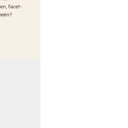
en, facet-
eeën?