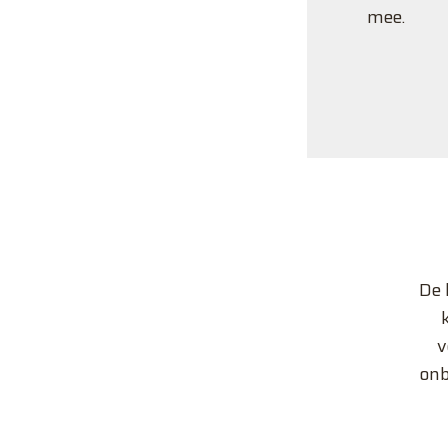
mee.
De 
v
onb