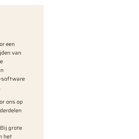
or een
ijden van
e
en
-software
.
or ons op
nderdelen
Bij grote
n het