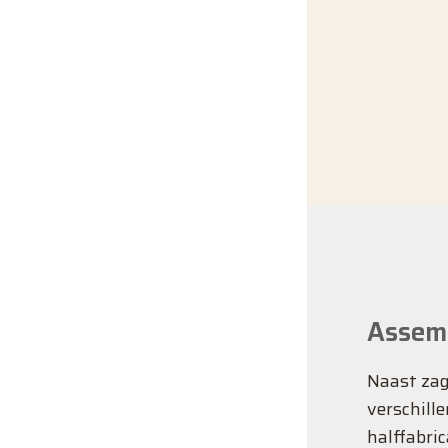
Assem
Naast zag
verschill
halffabri