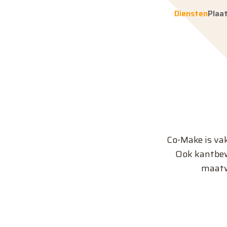
Diensten
Direct naar de inhoud
Diensten
Plaa
Co-Make is vak
Ook kantbewe
maatwe