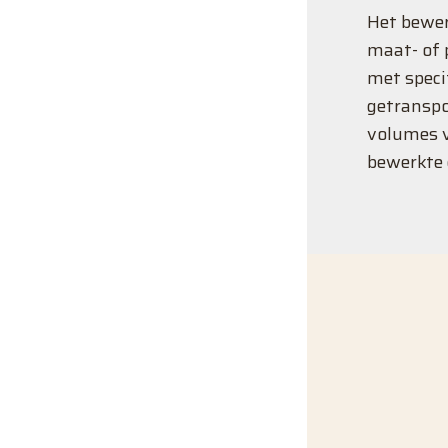
Het bewer
maat- of 
met specif
getranspo
volumes v
bewerkte 