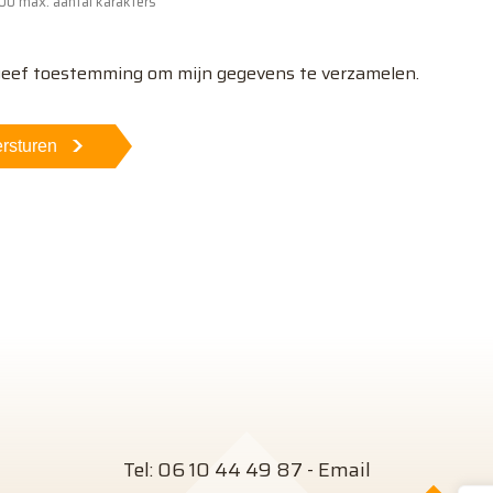
00 max. aantal karakters
geef toestemming om mijn gegevens te verzamelen.
rsturen
Tel:
06 10 44 49 87
-
Email