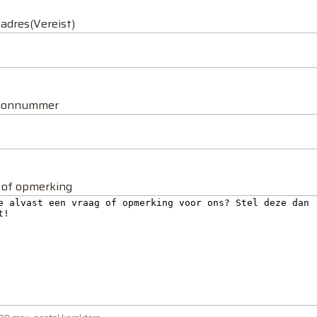
ladres
(Vereist)
foonnummer
 of opmerking