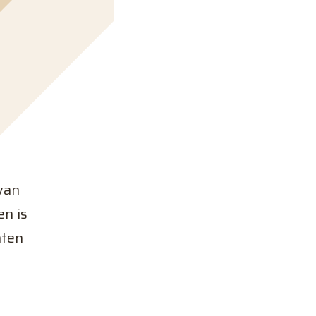
van
en is
nten