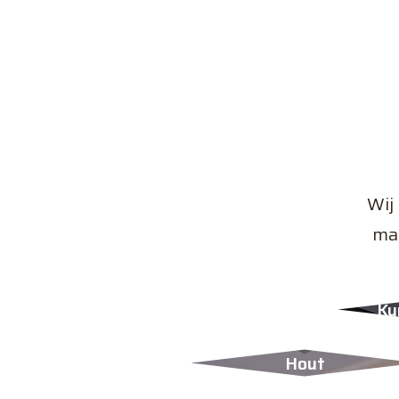
Wij
maa
Ku
Hout