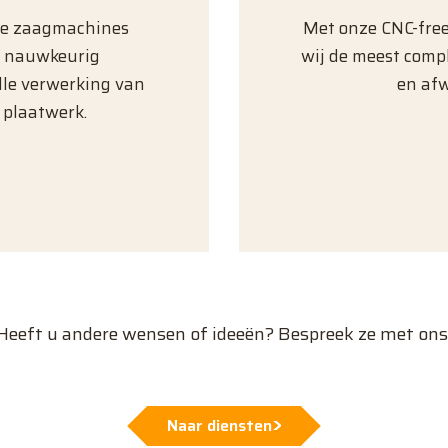
de zaagmachines
Met onze CNC-fre
n nauwkeurig
wij de meest comp
lle verwerking van
en af
 plaatwerk.
Heeft u andere wensen of ideeën? Bespreek ze met ons
Naar diensten