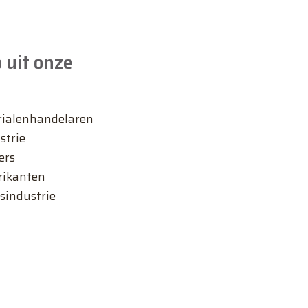
 uit onze
ialenhandelaren
strie
ers
rikanten
sindustrie