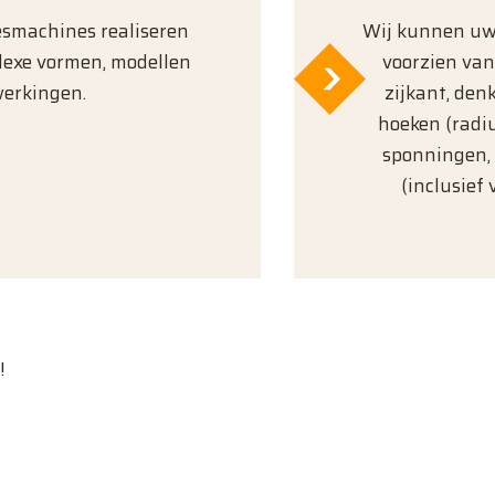
esmachines realiseren
Wij kunnen uw
lexe vormen, modellen
voorzien van
werkingen.
zijkant, den
hoeken (radi
sponningen, 
(inclusief
!