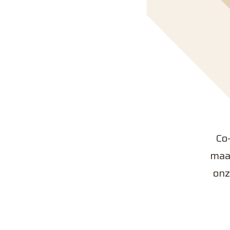
Co-
maat
onz