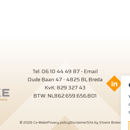
Tel:
06 10 44 49 87
-
Email
Oude Baan 47 - 4825 BL Breda
Volg
KvK: 829 327 43
BTW: NL862.659.656.B01
© 2026 Co-Make
Privacy policy
Disclaimer
Site by Stoere Binken