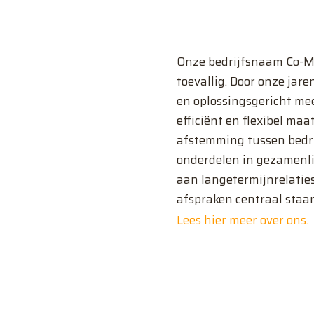
Onze bedrijfsnaam Co-Ma
toevallig. Door onze jar
en oplossingsgericht me
efficiënt en flexibel ma
afstemming tussen bedri
onderdelen in gezamenl
aan langetermijnrelatie
afspraken centraal staan
Lees hier meer over ons
.